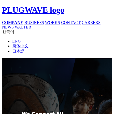
PLUGWAVE logo
COMPANY
BUSINESS
WORKS
CONTACT
CAREERS
NEWS
WALTER
한국어
ENG
简体中文
日本語